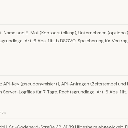
t: Name und E-Mail (Kontoerstellung), Unternehmen (optional
sgrundlage: Art. 6 Abs. 1 lit. b DSGVO. Speicherung für Vertra
t: API-Key (pseudonymisiert), API-Anfragen (Zeitstempel un
 Server-Logfiles für 7 Tage. Rechtsgrundlage: Art. 6 Abs. 1 li
E24
H, St.-Godehard-Straße 32, 31139 Hildesheim abgewickelt. F