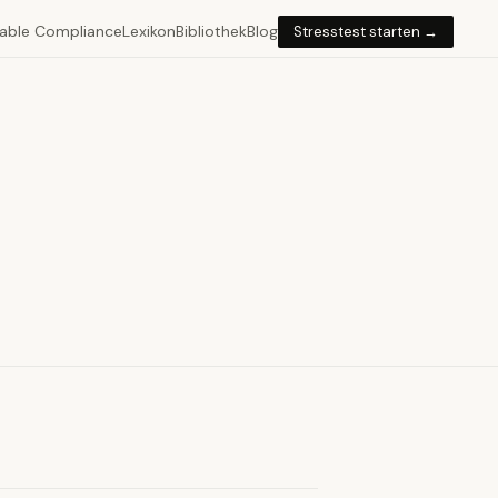
able Compliance
Lexikon
Bibliothek
Blog
Stresstest starten →