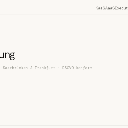
KaaS
AaaS
Execut
rung
: Saarbrücken & Frankfurt · DSGVO-konform