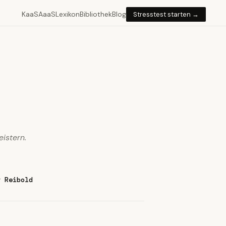
KaaS
AaaS
Lexikon
Bibliothek
Blog
Stresstest starten →
istern.
r Reibold