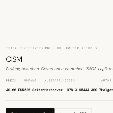
ISACA-ZERTIFIZIERUNG · DR. HOLGER REIBOLD
CISM
Prüfung bestehen. Governance verstehen. ISACA-Logik me
PREIS
UMFANG
AUSSTATTUNG
ISBN
AUTOR
49,00 EUR
520 Seiten
Hardcover
978-3-95444-369-7
Holge