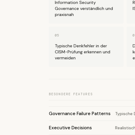
Information Security
R
Governance verständlich und
I
praxisnah
05
0
Typische Denkfehler in der
D
CISM-Prüfung erkennen und
k
vermeiden
e
BESONDERE FEATURES
Governance Failure Patterns
Typische 
Executive Decisions
Realistis