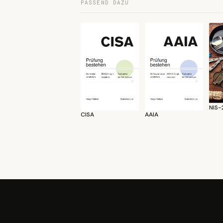
PASSEND DAZU
NIS-2
CISA
AAIA